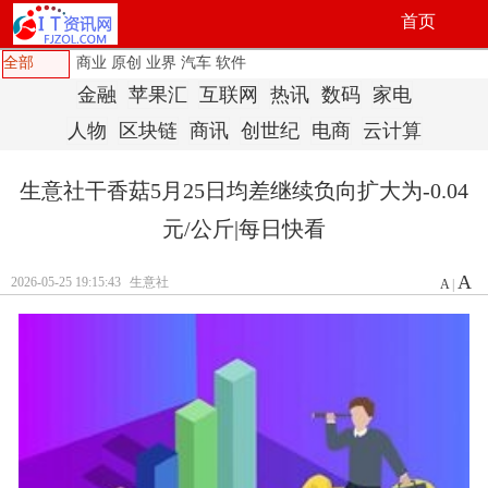
首页
全部
商业
原创
业界
汽车
软件
金融
苹果汇
互联网
热讯
数码
家电
人物
区块链
商讯
创世纪
电商
云计算
生意社干香菇5月25日均差继续负向扩大为-0.04
元/公斤|每日快看
A
2026-05-25 19:15:43
生意社
A
|