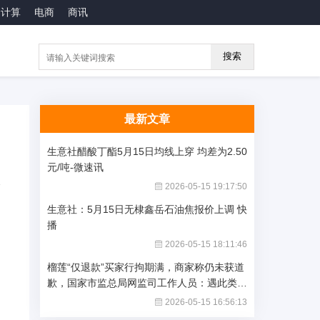
云计算
电商
商讯
搜索
最新文章
生意社醋酸丁酯5月15日均线上穿 均差为2.50
元/吨-微速讯
2026-05-15 19:17:50
生意社：5月15日无棣鑫岳石油焦报价上调 快
播
2026-05-15 18:11:46
榴莲“仅退款”买家行拘期满，商家称仍未获道
歉，国家市监总局网监司工作人员：遇此类问
题可举报-焦点关注
2026-05-15 16:56:13