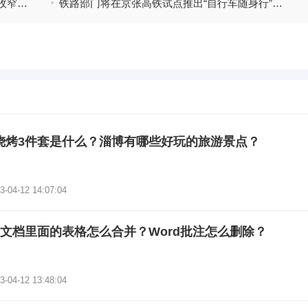
精彩看点:罗马尼亚2026年3月经常账户赤字收窄至23.94亿欧元
铁路部门将在京张高铁试点推出“自行车随身行”服务
烧烤3件套是什么？淄博有哪些好玩的旅游景点？
3-04-12 14:07:04
rd文档里面的表格怎么合并？Word批注怎么删除？
3-04-12 13:48:04