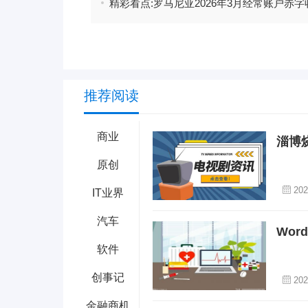
推荐阅读
商业
淄博
原创
202
IT业界
汽车
Wo
软件
创事记
202
金融商机