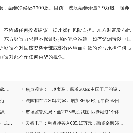
股，融券净偿还3300股。目前，该股融券余量2.9万股，融券
考，不构成任何投资建议，据此操作风险自担。东方财富发布此
。东方财富力求但不保证数据的完全准确，如有错漏请以中国
方财富不对因该资料全部或部分内容而引致的盈亏承担任何责
财富对此不作任何类型的担保。
方财
粤桂股份：融资净偿还288.53万元，融资余额5.98亿元|热门看点
焦点观察：一辆宝马，藏着300家中国工厂的绿色改变 华晨宝马2025可持续发展报告先睹为快
每日播报!利通电子在上海成立新公司，经营范围含计算机及通信设备租赁
法国拟在2030年前累计增加360亿欧元军费-今日热门
欧莱新材：拟定增募资不超5亿元，用于欧莱高性能铜及铜合金零部件和超导材料产业化项目等 快看
市场监管总局：至2025年底 我国“四新经济”个体工商户达4010.9万户
韶关市曲江区勋楷木业经营部（个体工商户）成立 注册资本1万人民币
天微电子：融资净买入685.19万元，融资余额5606.86万元