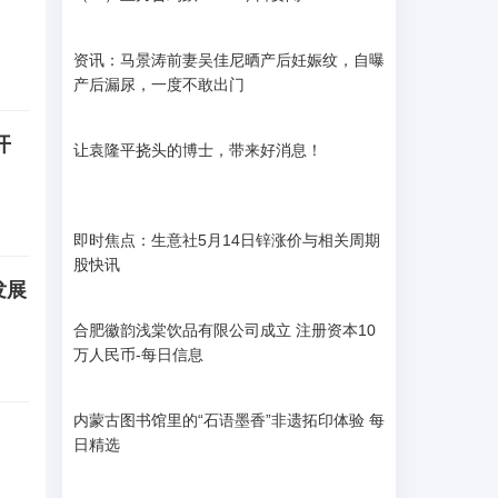
资讯：马景涛前妻吴佳尼晒产后妊娠纹，自曝
产后漏尿，一度不敢出门
开
让袁隆平挠头的博士，带来好消息！
即时焦点：生意社5月14日锌涨价与相关周期
股快讯
发展
合肥徽韵浅棠饮品有限公司成立 注册资本10
万人民币-每日信息
内蒙古图书馆里的“石语墨香”非遗拓印体验 每
日精选