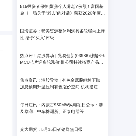
515投资者保护|聚焦个人养老Y份额！富国基
金《一场关于“老去”的对话》荣获2026年度最
佳投资者教育创新奖
国海证券：稀美资源整体利润具备较强向上弹
性 给予“买入”评级
热点评！港股异动 | 兆易创新(03986)涨超6%
MCU芯片迎多轮涨价潮 公司持续拓宽产品技
术实力
焦点资讯：港股异动 | 有色金属股继续下跌
加息预期升温压制有色涨价空间 机构指短期
铜铝需求偏弱
每日短讯：内蒙古950MW风电项目公示：涉
及华润、中车株洲所、正泰电器等
光大期货：5月15日矿钢煤焦日报