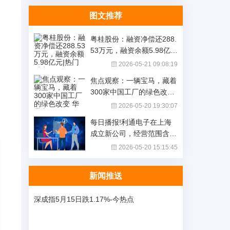
图文推荐
粤桂股份：融资净偿还288.
53万元，融资余额5.98亿
元|热门看点
2026-05-21 09:08:19
焦点观察：一辆宝马，藏着
300家中国工厂的绿色改变
华晨宝马2025可持续发展
2026-05-20 19:30:07
报告先睹为快
每日播报!利通电子在上海
成立新公司，经营范围含计
算机及通信设备租赁
2026-05-20 15:15:45
新闻推送
深成指5月15日跌1.17%-今热点