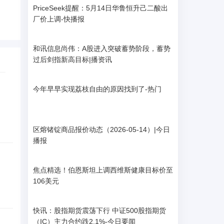
PriceSeek提醒：5月14日华鲁恒升己二酸出
厂价上调-快播报
和讯信息尚伟：A股进入突破蓄势阶段，蓄势
过后剑指新高目标|播资讯
今年早早实现荔枝自由的原因找到了-热门
区熔锗锭商品报价动态（2026-05-14）|今日
播报
焦点精选！伯恩斯坦上调西维斯健康目标价至
106美元
快讯：股指期货震荡下行 中证500股指期货
（IC）主力合约跌2.1%-今日要闻