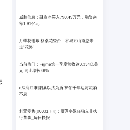
威胜信息：融资净买入790.49万元，融资余
额1.91亿元
月季花谢幕 格桑花登台！谷城五山邀您来
走“花路”
当前热门：Figma第一季度营收达3.334亿美
元 同比增长46%
怎
e法润江淮|泗县以法为盾 护佑千年运河流淌
不息
利亚零售(00831.HK)：廖秀冬退任独立非执
行董事_每日快报