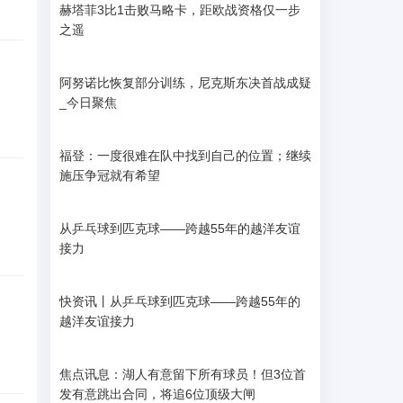
赫塔菲3比1击败马略卡，距欧战资格仅一步
之遥
阿努诺比恢复部分训练，尼克斯东决首战成疑
_今日聚焦
福登：一度很难在队中找到自己的位置；继续
施压争冠就有希望
从乒乓球到匹克球——跨越55年的越洋友谊
接力
快资讯丨从乒乓球到匹克球——跨越55年的
越洋友谊接力
焦点讯息：湖人有意留下所有球员！但3位首
发有意跳出合同，将追6位顶级大闸