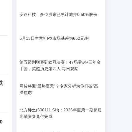
安路科技：多位股东已累计减持0.50%股份
5月13日生意社PX市场基差为652元/吨
第五级别联赛到欧冠决赛！47场零封+三年金
手套，英超历史第四人 每日观察
跌
网传将迎“最热夏天”？专家分析为你打破“高
温焦虑”
北方稀土(600111.SH)：2026年度第一期超短
期融资券兑付完成
0