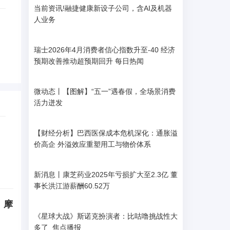
当前资讯!融捷健康新设子公司，含AI及机器
人业务
瑞士2026年4月消费者信心指数升至-40 经济
预期改善推动超预期回升 每日热闻
微动态丨【图解】“五一”遇春假，全场景消费
活力迸发
【财经分析】巴西医保成本危机深化：通胀溢
价高企 外溢效应重塑用工与物价体系
新消息丨康芝药业2025年亏损扩大至2.3亿 董
事长洪江游薪酬60.52万
、摩
《星球大战》斯诺克扮演者：比咕噜挑战性大
多了_焦点播报