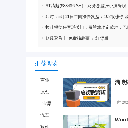
ST清越(688496.SH)：财务总监张小波辞职
财经聚焦丨“免费抽蒜薹”走红背后
推荐阅读
商业
淄博
原创
202
IT业界
汽车
Wo
软件