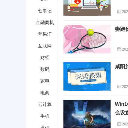
创事记
202
金融商机
狮跑
苹果汇
互联网
202
财经
咸阳
数码
家电
202
电商
Wi
云计算
么设
手机
202
通信