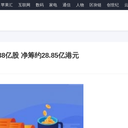
苹果汇
互联网
数码
家电
通信
人物
区块链
创世纪
亿股 净筹约28.85亿港元