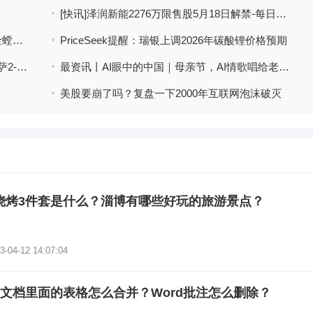
[快讯]泽润新能2276万限售股5月18日解禁-每日快报
即时：5月11日午间涨停复盘：102股涨停 金螳螂14天11板
PriceSeek提醒：瑞银上调2026年碳酸锂价格预期
拉什福德任意球破门，费兰建功定乾坤，巴萨2-0复仇皇马勇夺29冠
最资讯丨AI眼中的中国｜母亲节，AI情歌唱给老妈听
美股要崩了吗？复盘一下2000年互联网泡沫破灭
烧烤3件套是什么？淄博有哪些好玩的旅游景点？
3-04-12 14:07:04
rd文档里面的表格怎么合并？Word批注怎么删除？