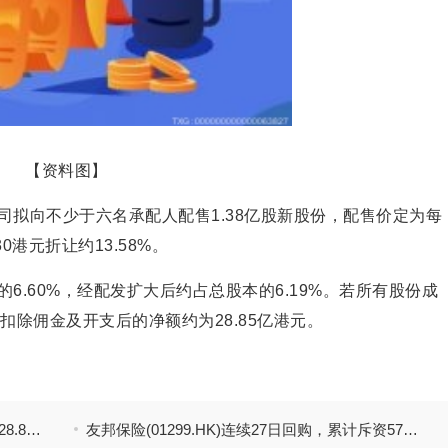
【资料图】
司拟向不少于六名承配人配售1.38亿股新股份，配售价定为每
30港元折让约13.58%。
6.60%，经配发扩大后约占总股本的6.19%。若所有股份成
扣除佣金及开支后的净额约为28.85亿港元。
预
今日热议：汇聚科技拟配售1.38亿股 净筹约28.85亿港元
友邦保险(01299.HK)连续27日回购，累计斥资57.38亿港元