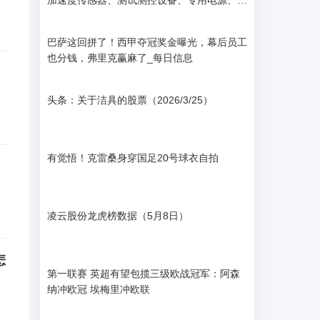
加速度传感器、测试测控设备、专用电源、精
密制造为主要业务方向 微速讯
巴萨这回拼了！西甲夺冠奖金曝光，幕后员工
也分钱，弗里克赢麻了_每日信息
头条：关于洁具的股票（2026/3/25）
有觉悟！克雷桑身穿国足20号球衣自拍
凌云股份龙虎榜数据（5月8日）
怎
第一联赛 英超有望包揽三级欧战冠军：阿森
纳冲欧冠 埃梅里冲欧联