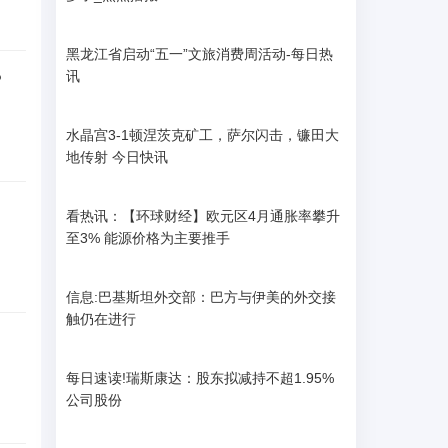
黑龙江省启动“五一”文旅消费周活动-每日热
讯
？
水晶宫3-1顿涅茨克矿工，萨尔闪击，镰田大
地传射 今日快讯
看热讯：【环球财经】欧元区4月通胀率攀升
至3% 能源价格为主要推手
信息:巴基斯坦外交部：巴方与伊美的外交接
触仍在进行
每日速读!瑞斯康达：股东拟减持不超1.95%
公司股份