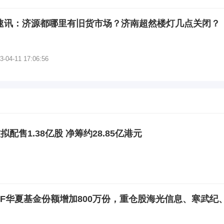
速讯：济源都哪里有旧货市场？济南超然楼灯几点关闭？
3-04-11 17:06:56
配售1.38亿股 净筹约28.85亿港元
ETF华夏基金份额增加800万份，重仓股海光信息、寒武纪