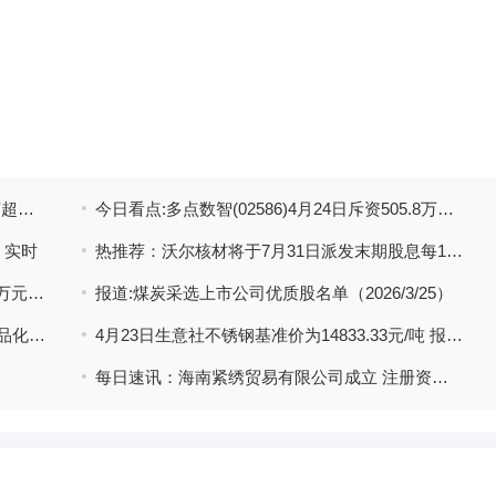
大圣来宁！连云港文旅来南京推介，“跟着苏超游连云港”三大线路邀南京市民出游 快看点
今日看点:多点数智(02586)4月24日斥资505.8万港元回购71.01万股
 实时
热推荐：沃尔核材将于7月31日派发末期股息每10股1.65元
图解财报：广和通一季度归母净利润966.62万元，同比减少91.79%
报道:煤炭采选上市公司优质股名单（2026/3/25）
恒辉安防：柔性织物保护件已实现小批量商品化订单并形成销售
4月23日生意社不锈钢基准价为14833.33元/吨 报资讯
每日速讯：海南紧绣贸易有限公司成立 注册资本100万人民币