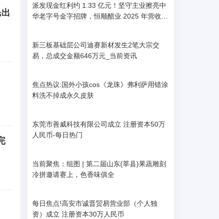
派发现金红利约 1.33 亿元！坚守主业擦亮中
民出
华老字号金字招牌，恒顺醋业 2025 年营收净
利双增
新三板基础层公司迪赛新材发生2笔大宗交
易，总成交金额646万元_当前资讯
焦点热议:国外小孩cos《龙珠》弗利萨用错涂
料洗不掉成永久皮肤
东莞市善威科技有限公司成立 注册资本50万
人民币-每日热门
完
当前聚焦：组图 | 第二届山东(莘县)果蔬雕刻
冷拼邀请赛上，色香味俱全
每日焦点!高安市诚晋贸易营业部（个人独
资）成立 注册资本30万人民币