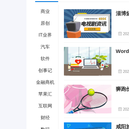
商业
淄博
原创
202
IT业界
汽车
Wo
软件
创事记
202
金融商机
狮跑
苹果汇
互联网
202
财经
咸阳