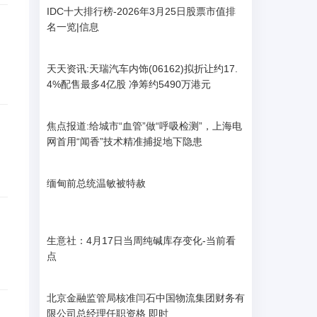
IDC十大排行榜-2026年3月25日股票市值排
名一览|信息
天天资讯:天瑞汽车内饰(06162)拟折让约17.
4%配售最多4亿股 净筹约5490万港元
焦点报道:给城市“血管”做“呼吸检测”，上海电
网首用“闻香”技术精准捕捉地下隐患
缅甸前总统温敏被特赦
生意社：4月17日当周纯碱库存变化-当前看
点
北京金融监管局核准闫石中国物流集团财务有
限公司总经理任职资格 即时