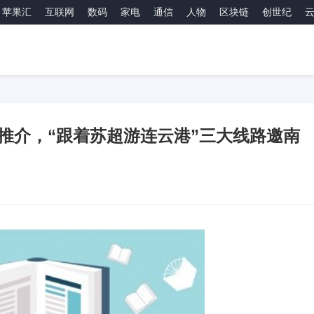
苹果汇
互联网
数码
家电
通信
人物
区块链
创世纪
推介，“跟着苏超游连云港”三大线路邀南