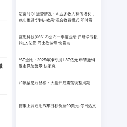
迈富时Q1运营情况：AI业务收入翻倍增长，
稳步推进“消耗+效果”混合收费模式|即时看
蓝思科技(06613)公布一季度业绩 归母净亏损
约1.5亿元 同比盈转亏 快看点
*ST金比：2025年净亏损1.87亿元 申请撤销
微
退市风险警示 快消息
和讯信息刘昌松：大盘开启震荡调整周期
德银上调通用汽车目标价至90美元-每日热文