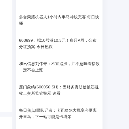
多台荣耀机器人1小时内半马冲线完赛 每日快
播
603699，拟10股派10.3元！多只A股，公布
分红预案-今日热议
和讯信息刘伟奇：不宜追涨，并不意味着指数
一定不会上涨
厦门象屿(600050.SH)：因财务资助信披违规
收上交所监管警示 速看
每日焦点!跟队记者：卡瓦哈尔大概率今夏离
开皇马，下一站可能是卡塔尔