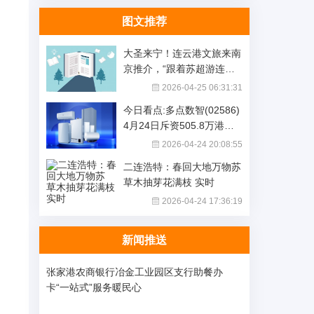
图文推荐
大圣来宁！连云港文旅来南
京推介，“跟着苏超游连云
港”三大线路邀南京市民出
2026-04-25 06:31:31
游 快看点
今日看点:多点数智(02586)
4月24日斥资505.8万港元
回购71.01万股
2026-04-24 20:08:55
二连浩特：春回大地万物苏
草木抽芽花满枝 实时
2026-04-24 17:36:19
新闻推送
张家港农商银行冶金工业园区支行助餐办
卡“一站式”服务暖民心