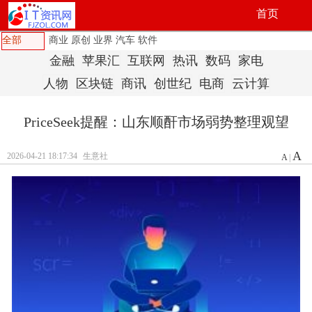
首页
全部
商业
原创
业界
汽车
软件
金融
苹果汇
互联网
热讯
数码
家电
人物
区块链
商讯
创世纪
电商
云计算
PriceSeek提醒：山东顺酐市场弱势整理观望
A
2026-04-21 18:17:34
生意社
A
|