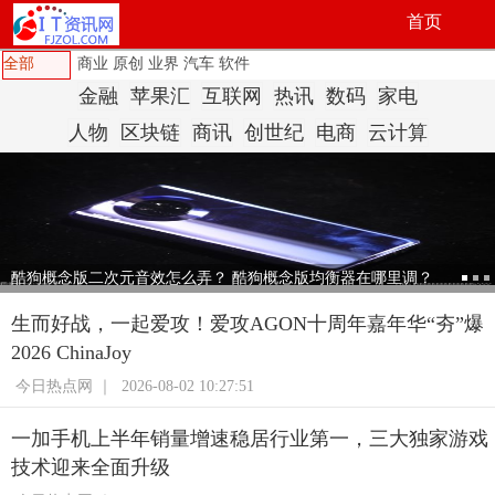
首页
全部
商业
原创
业界
汽车
软件
金融
苹果汇
互联网
热讯
数码
家电
人物
区块链
商讯
创世纪
电商
云计算
酷狗概念版二次元音效怎么弄？ 酷狗概念版均衡器在哪里调？
生而好战，一起爱攻！爱攻AGON十周年嘉年华“夯”爆
2026 ChinaJoy
今日热点网 ｜
2026-08-02 10:27:51
一加手机上半年销量增速稳居行业第一，三大独家游戏
技术迎来全面升级