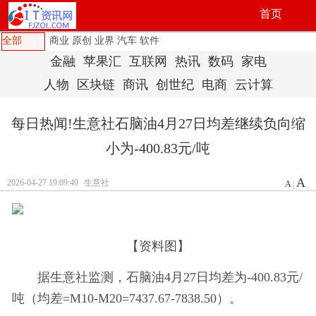
首页
全部
商业
原创
业界
汽车
软件
金融
苹果汇
互联网
热讯
数码
家电
人物
区块链
商讯
创世纪
电商
云计算
每日热闻!生意社石脑油4月27日均差继续负向缩
小为-400.83元/吨
A
2026-04-27 19:09:49
生意社
A
|
【资料图】
据生意社监测，石脑油4月27日均差为-400.83元/
吨（均差=M10-M20=7437.67-7838.50）。