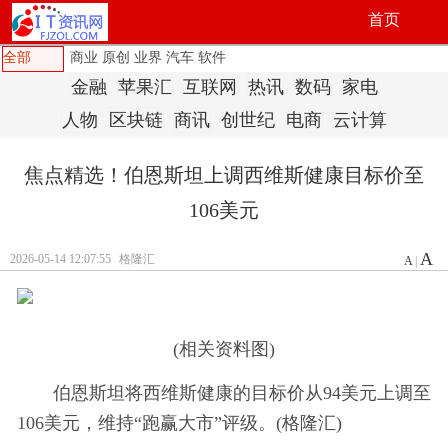
首页
全部
商业
原创
业界
汽车
软件
金融
苹果汇
互联网
热讯
数码
家电
人物
区块链
商讯
创世纪
电商
云计算
焦点精选！伯恩斯坦上调西维斯健康目标价至
106美元
A
2026-05-14 12:07:55
格隆汇
A
|
(相关资料图)
伯恩斯坦将西维斯健康的目标价从94美元上调至
106美元，维持“跑赢大市”评级。(格隆汇)