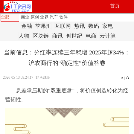
首页
全部
商业
原创
业界
汽车
软件
金融
苹果汇
互联网
热讯
数码
家电
人物
区块链
商讯
创世纪
电商
云计算
当前信息：分红率连续三年稳增 2025年超34%：
沪农商行的“确定性”价值答卷
A
2026-05-13 09:24:17
野马财经
A
|
息差承压期的“双重底盘”，将价值创造转化为经
营韧性。