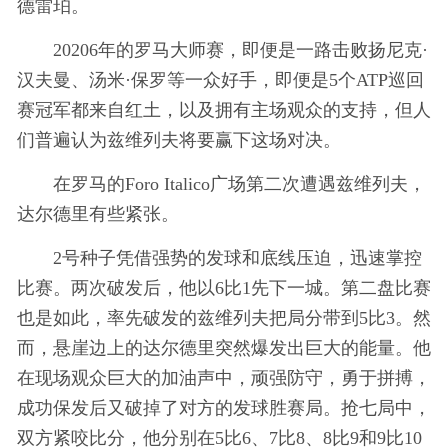
德雷珀。
20206年的罗马大师赛，即便是一路击败扬尼克·
汉夫曼、汤米·保罗等一众好手，即便是5个ATP巡回
赛冠军都来自红土，以及拥有主场观众的支持，但人
们普遍认为兹维列夫将要赢下这场对决。
在罗马的Foro Italico广场第二次遭遇兹维列夫，
达尔德里有些紧张。
2号种子凭借强势的发球和底线压迫，迅速掌控
比赛。两次破发后，他以6比1先下一城。第二盘比赛
也是如此，率先破发的兹维列夫把局分带到5比3。然
而，悬崖边上的达尔德里突然爆发出巨大的能量。他
在现场观众巨大的加油声中，顽强防守，勇于拼搏，
成功保发后又破掉了对方的发球胜赛局。抢七局中，
双方紧咬比分，他分别在5比6、7比8、8比9和9比10