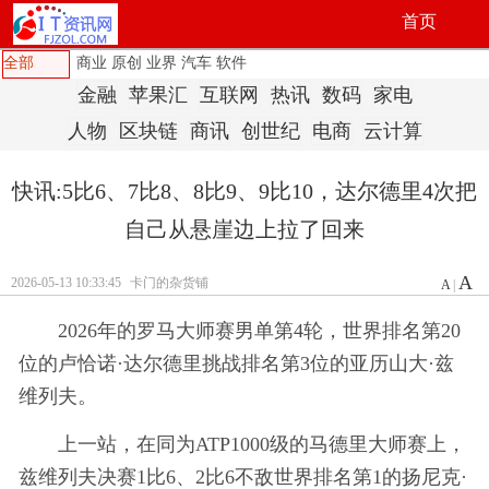
首页
全部
商业
原创
业界
汽车
软件
金融
苹果汇
互联网
热讯
数码
家电
人物
区块链
商讯
创世纪
电商
云计算
快讯:5比6、7比8、8比9、9比10，达尔德里4次把
自己从悬崖边上拉了回来
A
2026-05-13 10:33:45
卡门的杂货铺
A
|
2026年的罗马大师赛男单第4轮，世界排名第20
位的卢恰诺·达尔德里挑战排名第3位的亚历山大·兹
维列夫。
上一站，在同为ATP1000级的马德里大师赛上，
兹维列夫决赛1比6、2比6不敌世界排名第1的扬尼克·