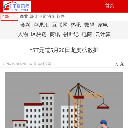
首页
全部
商业
原创
业界
汽车
软件
金融
苹果汇
互联网
热讯
数码
家电
人物
区块链
商讯
创世纪
电商
云计算
*ST元道5月20日龙虎榜数据
A
2026-05-20 18:08:14
证券时报网
A
|