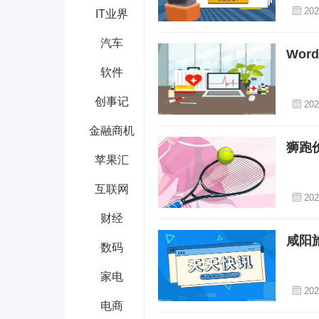
202
IT业界
汽车
Wo
软件
创事记
202
金融商机
狮跑
苹果汇
互联网
202
财经
咸阳
数码
家电
202
电商