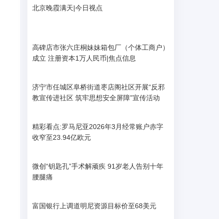
北京晚霞满天|今日视点
高碑店市张六庄桐妹妹箱包厂（个体工商户）
成立 注册资本1万人民币|焦点信息
济宁市任城区阜桥街道枣店阁社区开展“反邪
教宣传进社区 筑牢思想安全屏障”宣传活动
精彩看点:罗马尼亚2026年3月经常账户赤字
收窄至23.94亿欧元
微创“钥匙孔”手术解顽疾 91岁老人告别十年
腰腿痛
富国银行上调道明尼资源目标价至68美元