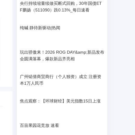
央行持续缩量续做买断式回购，30年国债ET
F鹏扬（511090）跌0.13%_每日速看
纯碱 静待新驱动|热闻
玩出骄傲来！2026 ROG DAY&amp;新品发布
会圆满落幕，爆款新品齐亮相
广州锘倩商贸商行（个人独资）成立 注册资
本1万人民币
焦点观察：【环球财经】美元指数15日上涨
百亩果园花竞放 速看