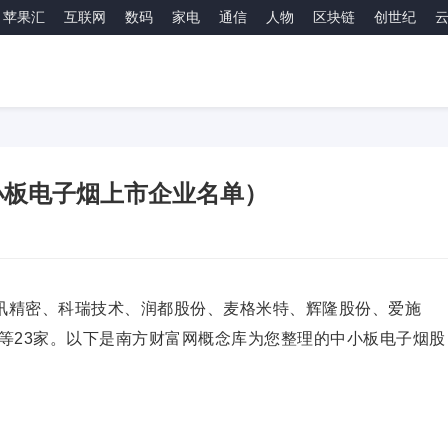
苹果汇
互联网
数码
家电
通信
人物
区块链
创世纪
小板电子烟上市企业名单）
立讯精密、科瑞技术、润都股份、麦格米特、辉隆股份、爱施
等23家。以下是南方财富网概念库为您整理的中小板电子烟股