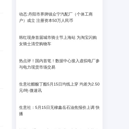
动态:丹阳市界牌镇众宁汽配厂（个体工商
户）成立 注册资本50万人民币
韩红现身首届城市骑士节上海站 为淘宝闪购
女骑士清空购物车
热点评！国内首笔！数据中心接入虚拟电厂参
与电力现货市场交易
生意社醋酸丁酯5月15日均线上穿 均差为2.50
元/吨-微速讯
生意社：5月15日无棣鑫岳石油焦报价上调 快
播