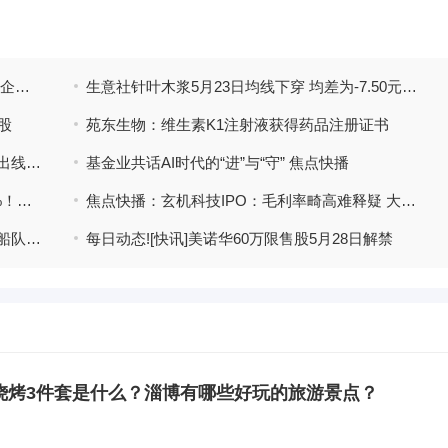
热讯:中小板电子烟股票（中小板电子烟上市企业名单）
生意社针叶木浆5月23日均线下穿 均差为-7.50元/吨 即时看
万股
苑东生物：维生素K1注射液获得药品注册证书
最新消息：甘浙特高压受端配套工程首条送出线路贯通
基金业共话AI时代的“进”与“守” 焦点快播
联合水务突遭大额资金护盘，尾盘拉升超4%！公司控股股东拟2.58亿元转让6%股份，受让方系上海交大背景私募
焦点快播：玄机科技IPO：毛利率畸高难释疑 大客户依赖拷问经营独立性与可持续性
中国汽车出口狂飙，头部车企建造自营滚装船队，自由现金流ETF华夏（159201）广泛覆盖汽车，交通运输等行业
每日动态![快讯]美诺华60万限售股5月28日解禁
烧烤3件套是什么？淄博有哪些好玩的旅游景点？