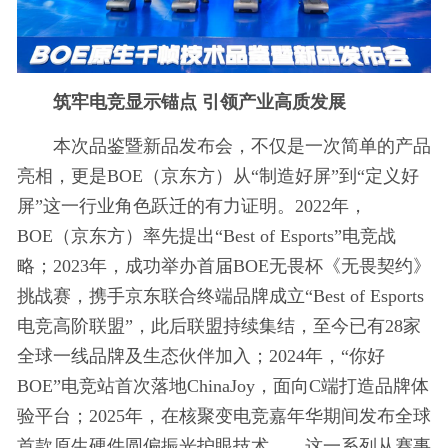
筑牢电竞显示锚点 引领产业高质发展
本次品鉴暨新品发布会，不仅是一次简单的产品
亮相，更是BOE（京东方）从“制造好屏”到“定义好
屏”这一行业角色跃迁的有力证明。2022年，
BOE（京东方）率先
提出“Best of Esports”电竞战
略；2023年，成功举办首届BOE无畏杯《无畏契约》
挑战赛，携手京东联合终端品牌成立“Best of Esports
电竞高阶联盟”，此后联盟持续集结，至今已有28家
全球一线品牌及生态伙伴加入；2024年，“你好
BOE”电竞站首次落地ChinaJoy，面向C端打造品牌体
验
平
台；2025年，在核聚变电竞嘉年华期间发布全球
首款原生硬件圆偏振光护眼技术……这一系列从赛事