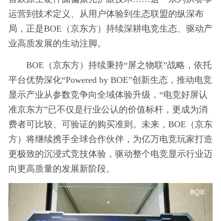
运营到技术定义、从用户体验到生态联盟的纵深布
局，正是BOE（京东方）持续深耕电竞生态、驱动产
业高质发展的生动注脚。
BOE（京东方）持续秉持“屏之物联”战略，依托
平
台优势深化“Powered by BOE”创新生态，推动电竞
显示产业从参数竞争向全域体验升级，“电竞好屏认
准京东方”已不仅是行业公认的价值标杆，更成为消
费者可比较、可验证的购买准则。未来，BOE（京东
方）将继续携手全球合作伙伴，为亿万电竞
玩家打造
更极致的沉浸式
竞技体验，驱动整个电竞显示行业迈
向更高质量的发展新阶段。