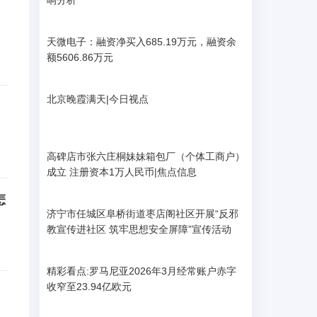
响分析
天微电子：融资净买入685.19万元，融资余
额5606.86万元
北京晚霞满天|今日视点
高碑店市张六庄桐妹妹箱包厂（个体工商户）
成立 注册资本1万人民币|焦点信息
怎
济宁市任城区阜桥街道枣店阁社区开展“反邪
教宣传进社区 筑牢思想安全屏障”宣传活动
精彩看点:罗马尼亚2026年3月经常账户赤字
收窄至23.94亿欧元