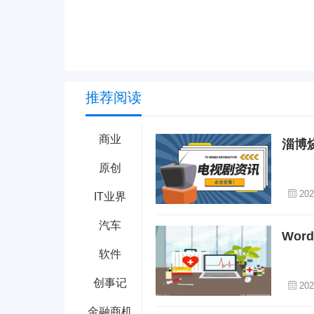
推荐阅读
商业
淄博
原创
202
IT业界
汽车
Wo
软件
创事记
202
金融商机