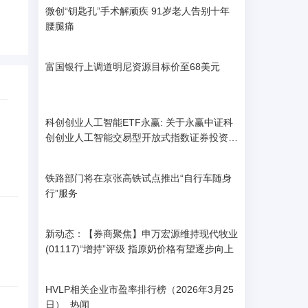
微创“钥匙孔”手术解顽疾 91岁老人告别十年
腰腿痛
富国银行上调道明尼资源目标价至68美元
科创创业人工智能ETF永赢: 关于永赢中证科
创创业人工智能交易型开放式指数证券投资基
金新增流动性服务商的公告
铁路部门将在京张高铁试点推出“自行车随身
行”服务
新动态：【券商聚焦】申万宏源维持现代牧业
(01117)“增持”评级 指原奶价格有望逐步向上
HVLP相关企业市盈率排行榜（2026年3月25
日）_热闻