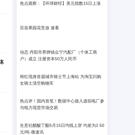
焦点观察：【环球财经】美元指数15日上涨
百亩果园花竞放 速看
动态:丹阳市界牌镇众宁汽配厂（个体工商
户）成立 注册资本50万人民币
体
韩红现身首届城市骑士节上海站 为淘宝闪购
女骑士清空购物车
热点评！国内首笔！数据中心接入虚拟电厂参
与电力现货市场交易
生意社醋酸丁酯5月15日均线上穿 均差为2.50
元/吨-微速讯