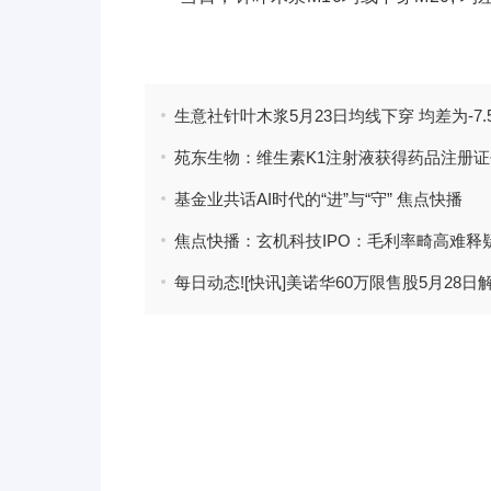
标签：
木浆
针叶木浆
苑东生物：维生素K1注射液获得药品注册证
基金业共话AI时代的“进”与“守” 焦点快播
每日动态![快讯]美诺华60万限售股5月28日