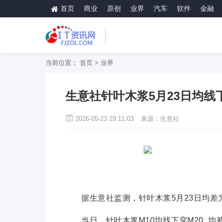
首页
商业
原创
业界
汽车
软件
金融
当前位置：
首页
>
业界
生意社针叶木浆5月23日均线下穿
2026-05-23 19:11:03
来源：生意社
据生意社监测，针叶木浆5月23日均差为-7.5
当日，针叶木浆M10均线下穿M20,