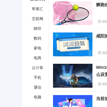
狮跑
苹果汇
互联网
202
财经
咸阳
数码
家电
202
电商
Wi
云计算
么设
手机
202
通信
电脑
当前