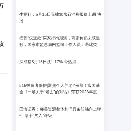
万
生意社：5月15日无棣鑫岳石油焦报价上调 快
播
榴莲“仅退款”买家行拘期满，商家称仍未获道
议
歉，国家市监总局网监司工作人员：遇此类问
题可举报-焦点关注
深成指5月15日跌1.17%-今热点
515投资者保护|聚焦个人养老Y份额！富国基
金《一场关于“老去”的对话》荣获2026年度最
佳投资者教育创新奖
国海证券：稀美资源整体利润具备较强向上弹
性 给予“买入”评级