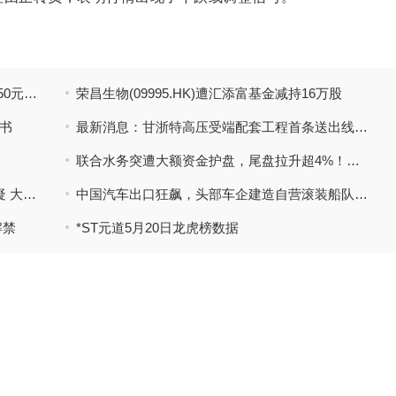
生意社针叶木浆5月23日均线下穿 均差为-7.50元/吨 即时看
荣昌生物(09995.HK)遭汇添富基金减持16万股
书
最新消息：甘浙特高压受端配套工程首条送出线路贯通
联合水务突遭大额资金护盘，尾盘拉升超4%！公司控股股东拟2.58亿元转让6%股份，受让方系上海交大背景私募
焦点快播：玄机科技IPO：毛利率畸高难释疑 大客户依赖拷问经营独立性与可持续性
中国汽车出口狂飙，头部车企建造自营滚装船队，自由现金流ETF华夏（159201）广泛覆盖汽车，交通运输等行业
解禁
*ST元道5月20日龙虎榜数据