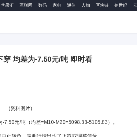
苹果汇
互联网
数码
家电
通信
人物
区块链
创世纪
 均差为-7.50元/吨 即时看
(资料图片)
0元/吨（均差=M10-M20=5098.33-5105.83）。
 均差由正转负，表明行情出现了下跌或调整信号。