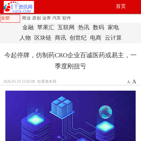
首页
全部
商业
原创
业界
汽车
软件
金融
苹果汇
互联网
热讯
数码
家电
人物
区块链
商讯
创世纪
电商
云计算
今起停牌，仿制药CRO企业百诚医药或易主，一
季度刚扭亏
A
2026-05-25 13:02:00
红星资本局
A
|