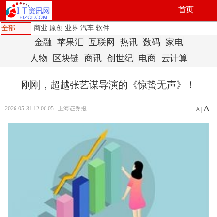
首页
全部
商业
原创
业界
汽车
软件
金融
苹果汇
互联网
热讯
数码
家电
人物
区块链
商讯
创世纪
电商
云计算
刚刚，超越张艺谋导演的《惊蛰无声》！
A
2026-05-31 12:06:05
上海证券报
A
|