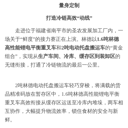
量身定制
打造冷链高效“动线”
走进位于福建省南
平市的圣农发展加工厂内，一
场关于“鲜度”的接力赛正在上演。林德以
1.6吨林德
高
性能锂电
平衡重叉车
和
2吨电动托盘搬运车
的“黄金
组合”，实现从
生产车间、冷库、缓存区到装卸区
的
无缝衔接，打通了冷链物流的最后一公里。
2吨林德电动托盘搬运车轻巧穿梭，将满载的货
品精准码放在暂存区中，1.6吨林德高
性能锂电
平衡
重叉车高效衔接从缓存区运送至冷库内堆垛，两车相
互协作，大幅提升物流效率，锁住食材的安全与新
鲜。