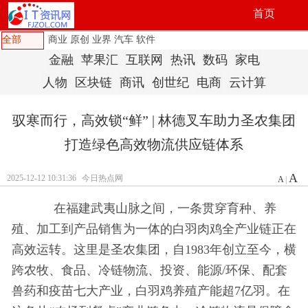
首页
全部
商业
原创
业界
汽车
软件
金融
苹果汇
互联网
热讯
数码
家电
人物
区块链
商讯
创世纪
电商
云计算
驭寒而行，高效锁“鲜” | 林德叉车助力圣农集团
打造绿色高效物流供应链体系
A
2025-12-12 10:31:36
今日热点网
A
|
在福建武夷山脉之间，一条贯穿育种、养
殖、加工到产品销售为一体的白羽肉鸡全产业链正在
高效运转。这里是圣农集团，自1983年创立至今，横
跨农牧、食品、冷链物流、
投资、能源/环保、配套
兽药和疫苗七大产业，白羽鸡养殖产能超7亿羽。在