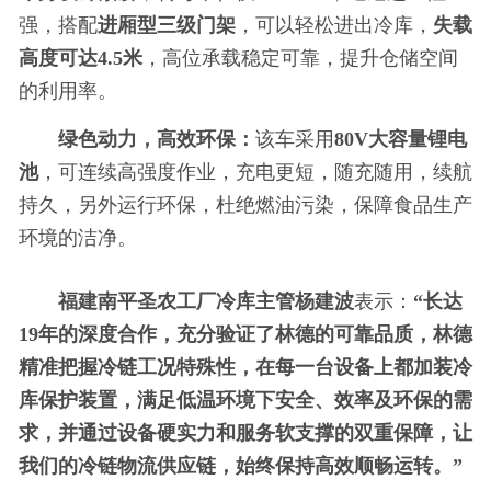
强，搭配
进厢型三级门架
，可以轻松进出冷库，
失载
高度可达4.5米
，高位承载稳定可靠，提升仓储空间
的利用率。
绿色动力，高效环保：
该车采用
80V大容量锂电
池
，可连续高强度作业，充电更短，随充随用，续航
持久，另外运行环保，杜绝燃油污染，保障食品生产
环境的洁净。
福建南
平圣农工厂冷库主管杨建波
表示：
“长达
19年的深度合作，充分验证了林德的可靠品质，林德
精准把握冷链工况特殊
性，在每一
台设备上都加装冷
库保护装置，满足低温环境下安全、效率及环保的需
求，并通过设备硬实力和服务软支撑的双重保障，让
我们的冷链物流供应链，始终保持高效顺畅运转。”