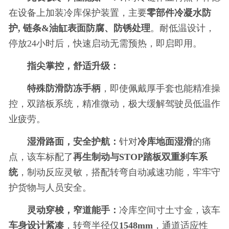
在设备上加装冷库保护装置，主要
零部件冷凝水防
护, 链条&油缸表面防腐、防锈处理
。耐低温设计，
停放24小时后，快速启动无需预热，即启即用。
指尖掌控，舒适升级：
特殊防滑防冻手柄
，即使佩戴厚手套也能精准操
控，双踏板系统，精准
微动，极大缓解驾驶员低温作
业疲劳。
湿滑路面，安全护航：
针对
冷库地面湿滑
的痛
点，该车标配了
再生制动与STOP踏板双重刹车系
统
，制动反应灵敏，搭配转弯自动减速功能，牢牢守
护货物与人员安全。
灵动穿梭，窄道能手：
冷库空间寸土寸金，该车
车身设计紧凑
，转弯半径仅
1548mm
，通道适应
性