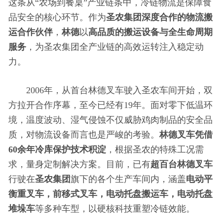
这条从“农场到餐桌”产业链条中，冷链物流是保障食
品安全的核心环节。作为
圣农集团深度合作的物流搬
运合作伙伴
，
林德
以
高品质的搬运设备与全生命周期
服务
，为圣农集团全产业链的高效运转注入稳定动
力。
2006年，从首
台林德叉车驶入圣农车间开始，双
方拉开合作序幕，至今已经有19年。面对零下低温环
境，温度波动、湿气侵蚀不仅威胁鸡肉制品的安全品
质，对物流设备而言也是严峻的考验。
林德叉车凭借
60余年冷库保护技术积淀
，根据圣农的特殊工况需
求，量身定制解决方案。目前，已有
超百
台林德叉车
行驶在
圣农集团
旗下的各个生产车间内，涵盖
电动
平
衡重叉车，前移式叉车，电动托盘搬运车，电动托盘
堆垛车
等多种车型，以硬核科技重塑冷链效能。