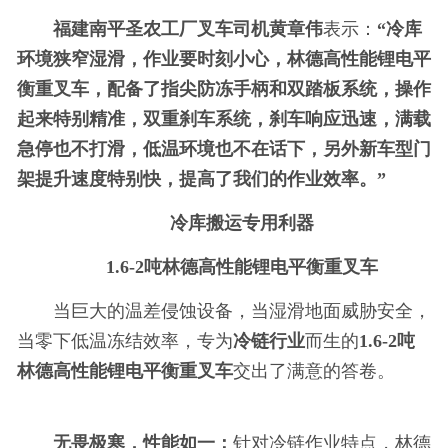
福建南
平圣农工厂叉车司机黄章伟
表示：
“冷库
环境狭窄湿滑，作业要时刻小心，林德高
性能锂电
平
衡重叉车，配备了指尖防冻手柄和双踏板系统，操作
起来特别精准，双重刹车系统，刹车响应迅速，满载
急停也不打滑，低温环境也不在话下，另外新车型门
架提升速度特别快，提高了我们的作业效率。”
冷库搬运专用利器
1.6-2吨
林德高
性能锂电
平衡重叉车
当巨大的温差侵蚀设备，当湿滑地面威胁安全，
当零下低温冻结效率，专为
冷链行业
而生的
1.6-2吨
林德高
性能锂电
平衡重叉车
交出了满意的答卷。
无畏极寒，
性能如一
：
针对冷链作业特点，林德