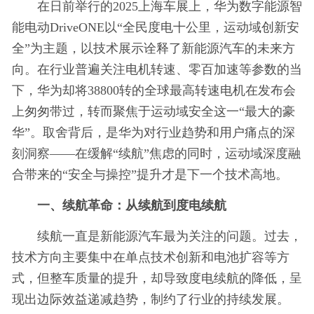
在日前举行的2025上海车展上，华为数字能源智
能电动DriveONE以“全民度电十公里，运动域创新安
全”为主题，以技术展示诠释了新能源汽车的未来方
向。在行业普遍关注电机转速、零百加速等参数的当
下，华为却将38800转的全球最高转速电机在发布会
上匆匆带过，转而聚焦于运动域安全这一“最大的豪
华”。取舍背后，是华为对行业趋势和用户痛点的深
刻洞察——在缓解“续航”焦虑的同时，运动域深度融
合带来的“安全与操控”提升才是下一个技术高地。
一
、续航革命：从
续航
到
度电续航
续航一直是新能源汽车最为关注的问题。过去，
技术方向主要集中在单点技术创新和电池扩容等方
式，但整车质量的提升，却导致度电续航的降低，呈
现出边际效益递减趋势，制约了行业的持续发展。