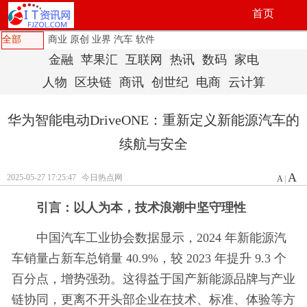
首页
全部
商业
原创
业界
汽车
软件
金融
苹果汇
互联网
热讯
数码
家电
人物
区块链
商讯
创世纪
电商
云计算
华为智能电动DriveONE：重新定义新能源汽车的
续航与安全
A
2025-05-27 17:25:47
今日热点网
A
|
引言：
以人为本，技术浪潮中坚守理性
中国汽车工业协会数据显示，2024 年新能源汽
车销量占新车总销量 40.9%，较 2023 年提升 9.3 个
百分点，增势强劲。这得益于国产新能源品牌与产业
链协同，更离不开头部企业在技术、标准、体验等方