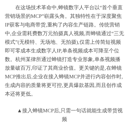
在这场技术革命中,蝉镜数字人
平
台以“首个垂直
营销场景的MCP”崭露头角。其独特
性在于深度聚焦
IP获客与电商带货,重构了内容生产链路。传统营销
中,企业需耗费数万元拍摄真人视频,而蝉镜通过“三无
模式”(无模特、无场地、无拍摄),仅需上传简短视频
即可零成本生成数字人IP,单条视频成本可降至个位
数。杭州某律所通过蝉镜打造专业形象,单条视频播
放量破百万,印证了其商业价值。更关键的是,在蝉镜
MCP推出后,企业在接入蝉镜MCP并进行内容创作时,
生成内容的质量将更可控,更具爆款基因,而且创作成
本还将更低。
▲接入蝉镜MCP后,只需一句话就能生成带货视
频