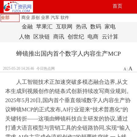
首页
全部
商业
原创
业界
汽车
软件
金融
苹果汇
互联网
热讯
数码
家电
人物
区块链
商讯
创世纪
电商
云计算
蝉镜推出国内首个数字人内容生产MCP
A
2025-05-20 14:26:46
今日热点网
A
|
人工智能技术正加速突破多模态融合边界,从文
本生成到视频创作的链条式创新持续改写商业规则。
2025年5月20日,国内首个垂直领域数字人内容生产协
议蝉镜MCP的正式发布,AI行业迎来“技术普惠化”的
关键转折——这项由蝉镜科技自主研发的协议,通过
打通大语言模型与营销工具的全链路协同,实现“输入