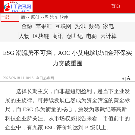
首页
全部
商业
原创
业界
汽车
软件
金融
苹果汇
互联网
热讯
数码
家电
人物
区块链
商讯
创世纪
电商
云计算
ESG 潮流势不可挡，AOC 小艾电脑以铂金环保实
力突破重围
A
2025-09-18 11:10:16
今日热点网
A
|
选择长期主义，而非超短期盈利，是当下企业发
展的主旋律。可持续发展已然成为资金筛选的黄金标
尺，而 ESG 作为衡量的核心，愈发为寒武纪等高新
科技企业所关注。从市场权威报告来看，市值前十的
企业中，有九家 ESG 评价均达到 B 级以上。