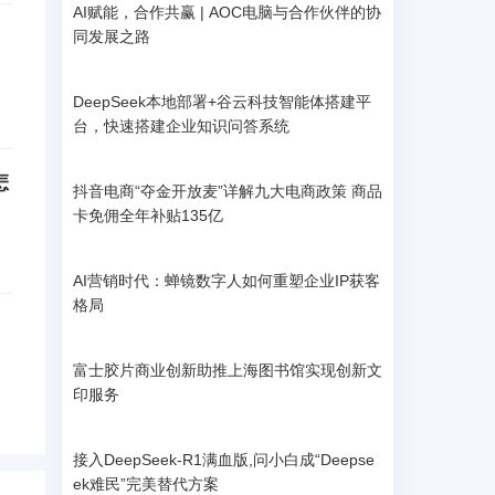
AI赋能，合作共赢 | AOC电脑与合作伙伴的协
同发展之路
DeepSeek本地部署+谷云科技智能体搭建平
台，快速搭建企业知识问答系统
怎
抖音电商“夺金开放麦”详解九大电商政策 商品
卡免佣全年补贴135亿
AI营销时代：蝉镜数字人如何重塑企业IP获客
格局
富士胶片商业创新助推上海图书馆实现创新文
印服务
接入DeepSeek-R1满血版,问小白成“Deepse
ek难民”完美替代方案