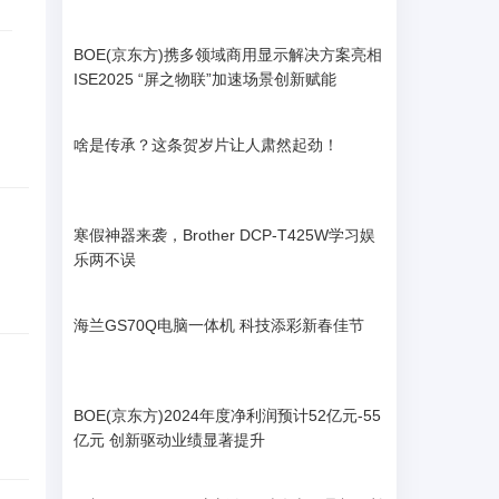
BOE(京东方)携多领域商用显示解决方案亮相
ISE2025 “屏之物联”加速场景创新赋能
啥是传承？这条贺岁片让人肃然起劲！
！
寒假神器来袭，Brother DCP-T425W学习娱
乐两不误
海兰GS70Q电脑一体机 科技添彩新春佳节
BOE(京东方)2024年度净利润预计52亿元-55
亿元 创新驱动业绩显著提升