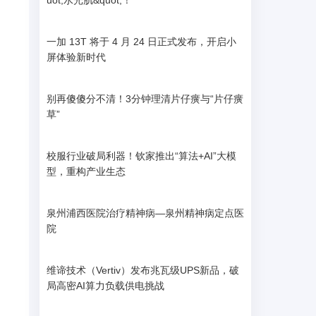
uot;水光肌&quot;！
一加 13T 将于 4 月 24 日正式发布，开启小
屏体验新时代
别再傻傻分不清！3分钟理清片仔癀与“片仔癀
草”
校服行业破局利器！钦家推出“算法+AI”大模
型，重构产业生态
泉州浦西医院治疗精神病—泉州精神病定点医
院
维谛技术（Vertiv）发布兆瓦级UPS新品，破
局高密AI算力负载供电挑战