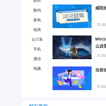
财经
咸阳
数码
家电
202
电商
Wi
云计算
么设
手机
202
通信
电脑
当前
202