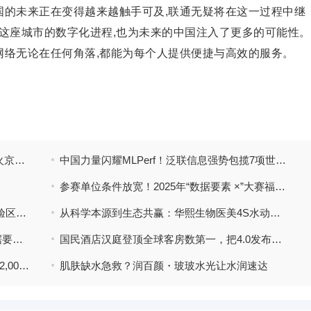
国的未来正在变得越来越触手可及,联通无疑将在这一过程中继
这座城市的数字化进程,也为未来的
中国注入了更多的可能
性。
网络无论在任何角落,都能为每个人提供便捷与高效的服务。
老王北京“寻味记”来啦！联通网络赋能，烟火京城更“潮”了
中国力量闪耀MLPerf！泛联信息强势包揽7项世界第一，引领AI存储新时代！
参赛单位条件放宽！2025年“数据要素 ×”大赛福建分赛厦门赛区赛事有新调整
一加高调亮相 2025 ChinaJoy，四大游戏体验区燃炸全场
从科学本源到生态共赢：华熙生物医美4S水动力诊疗体系暨新品发布引领ECM抗衰时代
2025年“涪江数潮·数据应用创新”大赛暨“数据要素×”大赛四川分赛绵阳选拔赛盛大启幕
国民酒店汉庭登顶全球客房数第一，把4.0发布会开成了一场游园会
DM CAFE：咖啡红海中的“价值系统”黑马，2,000+加盟意向的结构性突围
肌肤缺水急救？润百颜・玻玻水光让水润速达