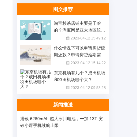
图文推荐
淘宝秒杀店铺主要是干啥
的？淘宝网是亚太地区较大
的网络零售吗？_全球播报
2023-04-12 15:49:12
什么情况下可以申请房贷延
期还款？申请房贷延期需要
什么资料？-环球最资讯
2023-04-12 15:14:22
东京机场有几个？成田机场
和羽田机场哪个大？
2023-04-12 09:53:28
新闻推送
搭载 6260mAh 超大冰川电池，一加 13T 突
破小屏手机续航上限