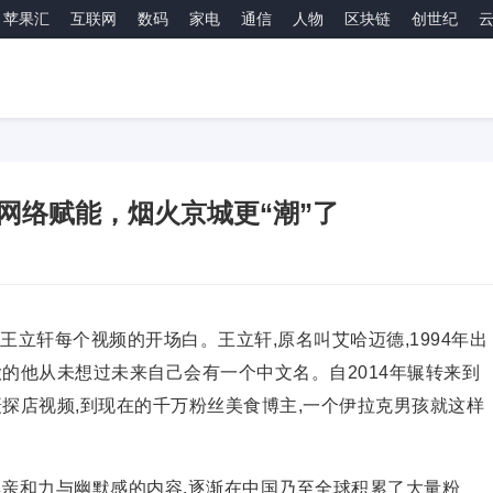
苹果汇
互联网
数码
家电
通信
人物
区块链
创世纪
网络赋能，烟火京城更“潮”了
是王立轩每个视频的开场白。王立轩,原名叫艾哈迈德,1994年出
的他从未想过未来自己会有一个中文名。自2014年辗转来到
探店视频,到现在的千万粉丝美食博主,一个伊拉克男孩就这样
亲和力与幽默感的内容,逐渐在
中国乃至全球积累了大量粉