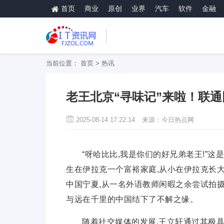
首页
商业
原创
业界
汽车
软件
金融
当前位置：
首页
>
热讯
老王北京“寻味记”来啦！联通
2025-08-14 17:22:14
来源：今日热点网
“呀哈比比,我是你们的好兄弟老王!”这
生在伊拉克一个富裕家庭,从小在伊拉克长大
中国宁夏,从一名外语教师闲暇之余尝试拍摄
与远在千里的
中国结下了不解之缘。
随着社交媒体的发展,王立轩通过其极具