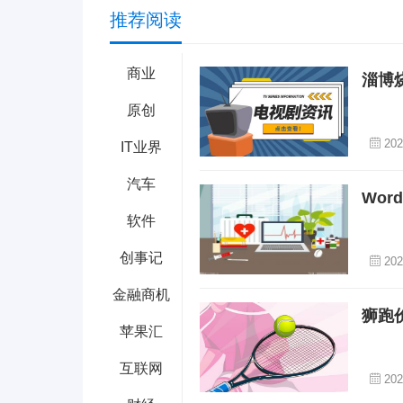
推荐阅读
商业
淄博
原创
202
IT业界
汽车
Wo
软件
创事记
202
金融商机
狮跑
苹果汇
互联网
202