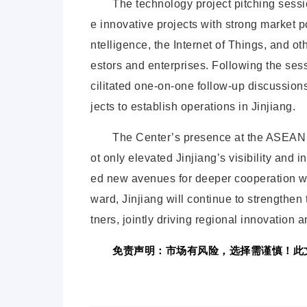
The technology project pitching sessi
e innovative projects with strong market p
ntelligence, the Internet of Things, and ot
estors and enterprises. Following the sess
cilitated one-on-one follow-up discussion
jects to establish operations in Jinjiang.
The Center’s presence at the ASEA
ot only elevated Jinjiang’s visibility and 
ed new avenues for deeper cooperation w
ward, Jinjiang will continue to strength
tners, jointly driving regional innovation 
免责声明：市场有风险，选择需谨慎！此
标签：