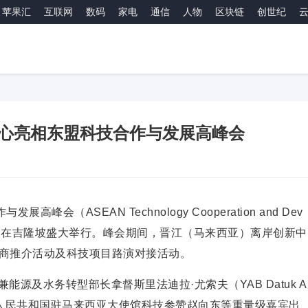
苹果汇
互联网
数码
家电
通信
人物
区块链
创世纪
心亮相东盟科技合作与发展高峰会
高峰会（ASEAN Technology Cooperation and Dev
简称“峰会”）在吉隆坡盛大举行。峰会期间，晋江（马来西亚）离岸创新中
商推介活动及科技项目路演对接活动。
兼能源及水务转型部长拿督斯里法迪拉·尤索夫（YAB Datuk A
人民共和国驻马来西亚大使馆科技参赞赵向东等重量级嘉宾出