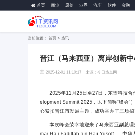
首页
商业
原创
业界
汽车
软件
金融
当前位置：
首页
>
热讯
晋江（马来西亚）离岸创新中
2025-12-01 11:10:17
来源：今日热点网
2025年11月25日至27日，东盟科技合作与发展
elopment Summit 2025，以下
心紧扣晋江市发展主题，成功举办了三场招
本次峰会荣幸地迎来了马来西亚副
总理
mar Haji Fadillah bin Haji Yusof）、中华