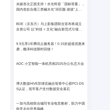
央媒首次正面支持！水光终迎「国标答案」，
国内首款合规三类械水光“润百颜·玻玻”上
市，水光进入“持证上岗”时代
m
BOE（京东方）与上影集团联合宣布将成立
合资公司 以“科技 + 文化”融合新范式引领电
影产业数字化变革
9.9元享1年腾讯云服务器！0.15折超值优惠来
袭，概泽科技限时回馈！
AOC 小艾智能一体机亮相2025办公生态大会
博大数据HIVE菲律宾融合智算中心获PCI-DS
S认证，筑牢客户支付数据安全基石
s
一加与高校联合编写专业电竞教材，助力中国
电竞走向世界巅峰