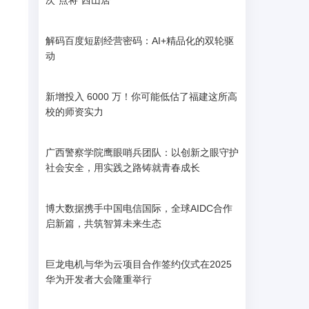
次“点将”西山居
解码百度短剧经营密码：AI+精品化的双轮驱
动
新增投入 6000 万！你可能低估了福建这所高
校的师资实力
广西警察学院鹰眼哨兵团队：以创新之眼守护
社会安全，用实践之路铸就青春成长
o
博大数据携手中国电信国际，全球AIDC合作
启新篇，共筑智算未来生态
巨龙电机与华为云项目合作签约仪式在2025
华为开发者大会隆重举行