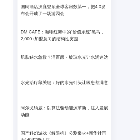
国民酒店汉庭登顶全球客房数第一，把4.0发
布会开成了一场游园会
DM CAFE：咖啡红海中的“价值系统”黑马，
2,000+加盟意向的结构性突围
肌肤缺水急救？润百颜・玻玻水光让水润速达
水光治疗藏关键：好的水光针头让医患都满意
阿尔戈纳威：以算法驱动能源革新，注入发展
动能
国产科幻游戏《解限机》公测爆火+新华社再
t