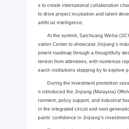
s to create international collaboration c
to drive project incubation and talent de
artificial intelligence.
At the summit, Saichuang Weilai (SCW
vation Center to showcase Jinjiang’s indu
pment roadmap through a thoughtfully desi
tention from attendees, with numerous rep
earch institutions stopping by to explore p
During the investment promotion ses
n introduced the Jinjiang (Malaysia) Offsh
ronment, policy support, and industrial fo
in the integrated circuit and next-generati
pants’ confidence in Jinjiang’s investmen