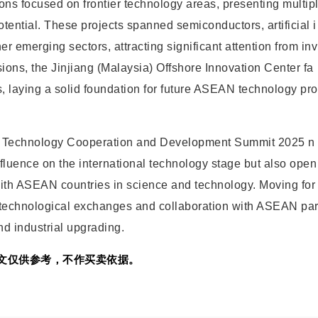
ons focused on frontier technology areas, presenting multip
otential. These projects spanned semiconductors, artificial i
her emerging sectors, attracting significant attention from inv
ions, the Jinjiang (Malaysia) Offshore Innovation Center fa
s, laying a solid foundation for future ASEAN technology pro
N Technology Cooperation and Development Summit 2025 n
influence on the international technology stage but also open
ith ASEAN countries in science and technology. Moving for
en technological exchanges and collaboration with ASEAN pa
and industrial upgrading.
文仅供参考，不作买卖依据。