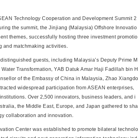
ASEAN Technology Cooperation and Development Summit 2
ing the summit, the Jinjiang (Malaysia) Offshore Innovatio
ent themes, successfully hosting three investment promotio
g and matchmaking activities.
istinguished guests, including Malaysia’s Deputy Prime M
 & Water Transformation, YAB Datuk Amar Haji Fadillah bin H
nsellor of the Embassy of China in Malaysia, Zhao Xiangd
ttracted widespread participation from ASEAN enterprises,
institutions. Over 2,500 innovators, business leaders, and i
ralia, the Middle East, Europe, and Japan gathered to sha
y collaboration and innovation.
vation Center was established to promote bilateral technolo