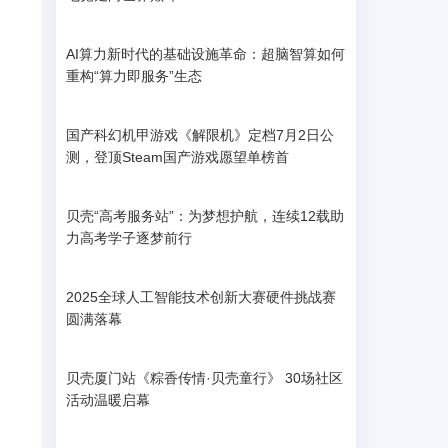
AI算力新时代的基础设施革命：超脑智算如何
重构“算力即服务”生态
国产科幻机甲游戏《解限机》定档7月2日公
o
测，登顶Steam国产游戏愿望单榜首
贝壳“高考服务站”：为梦想护航，连续12载助
力高考学子逐梦前行
2025全球人工智能技术创新大赛硬件挑战赛
圆满落幕
贝壳厦门站《粽香传情·贝壳童行》 30场社区
活动温暖启幕