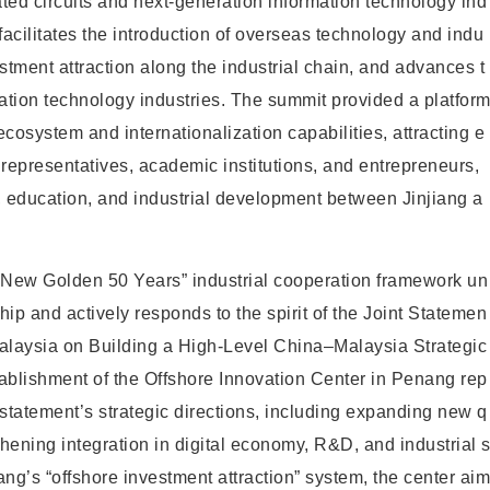
ted circuits and next-generation information technology ind
acilitates the introduction of overseas technology and indu
estment attraction along the industrial chain, and advances t
ation technology industries. The summit provided a platfor
cosystem and internationalization capabilities, attracting e
y representatives, academic institutions, and entrepreneurs,
, education, and industrial development
between Jinjiang a
e “New Golden 50 Years” industrial cooperation framework un
ip and actively responds to the spirit of the Joint Statemen
Malaysia on Building a High-Level China–Malaysia Strategic
ablishment of the Offshore Innovation Center in Penang rep
 statement’s strategic directions, including expanding new q
thening integration in digital economy, R&D, and industrial 
ng’s “offshore investment attraction” system, the center aim