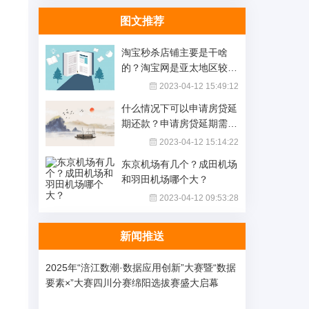
图文推荐
淘宝秒杀店铺主要是干啥
的？淘宝网是亚太地区较大
的网络零售吗？_全球播报
2023-04-12 15:49:12
什么情况下可以申请房贷延
期还款？申请房贷延期需要
什么资料？-环球最资讯
2023-04-12 15:14:22
东京机场有几个？成田机场
和羽田机场哪个大？
2023-04-12 09:53:28
新闻推送
。
2025年“涪江数潮·数据应用创新”大赛暨“数据
要素×”大赛四川分赛绵阳选拔赛盛大启幕