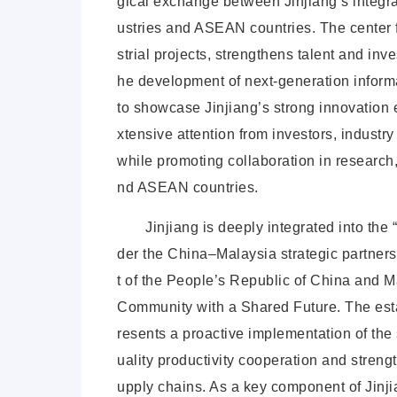
gical exchange
between Jinjiang’s integra
ustries and ASEAN countries. The center f
strial projects, strengthens talent and inv
he development of next-generation inform
to showcase Jinjiang’s strong innovation e
xtensive attention from investors, industr
while promoting collaboration in research
nd ASEAN countries.
Jinjiang is deeply integrated into th
der the China–Malaysia strategic partnersh
t of the People’s Republic of China and 
Community with a
Shared Future. The est
resents a proactive implementation of the
uality productivity cooperation and streng
upply chains. As a key component of Jinjia