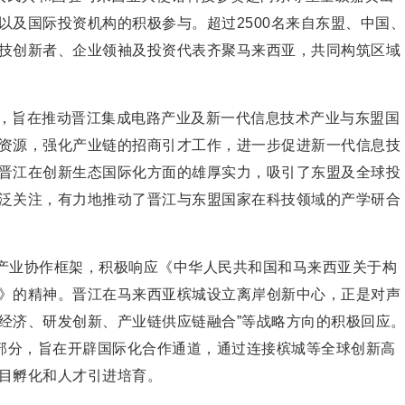
以及国际
投资机构的积极参与。超过2500名来自东盟、
中国、
技创新者、企业
领袖及
投资代表齐聚马来西亚，共同构筑区域
，旨在推动晋江集成电路产业及新一代信息技术产业与东盟
国
资源，强化产业链的招商引才工作，进一步促进新一代信息技
晋江在创新生态国际化方面的雄厚实力，吸引了东盟及全球
投
泛关注，有力地推动了晋江与东盟
国家在科技领域的产学研合
”产业协作框架，积极响应《中华
人民共和国和马来西亚关于构
》的
精神。晋江在马来西亚槟城设立离岸创新中心，正是对声
字经济、研发创新、产业链供应链融合”等战略方向的积极回应
成部分，旨在开辟国际化合作通道，通过连接槟城等全球创新高
目孵化和人才引进培育。