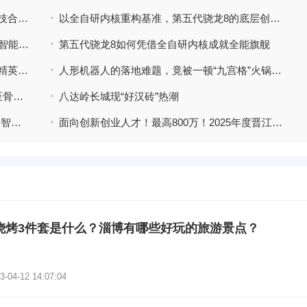
晋江（马来西亚）离岸创新中心亮相东盟科技合作与发展高峰会
以全自研内核重构基准，第五代骁龙8的底层创新与体验升华
赋能高效打印！联想至像M280DW，畅享AI智能打印
第五代骁龙8如何凭借全自研内核成就全能旗舰
一加 Ace 6T定档12月3日发布，首发《和平精英》165Hz高刷新帧率模式
人形机器人的落地难题，竟被一顿“九宫格”火锅解开？
腾讯云9月金秋上云季：爆品秒杀，优惠低至骨折价，概泽科技限时回馈！
八达岭长城现“好汉砖”热潮
共筑量产级L4物流新生态 奇瑞商用车与轻舟智航完成战略合作签约
面向创新创业人才！最高800万！2025年度晋江市高层次创新创业人才（团队）项目正在申报中
烧烤3件套是什么？淄博有哪些好玩的旅游景点？
3-04-12 14:07:04