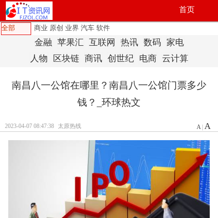
首页
全部
商业
原创
业界
汽车
软件
金融
苹果汇
互联网
热讯
数码
家电
人物
区块链
商讯
创世纪
电商
云计算
南昌八一公馆在哪里？南昌八一公馆门票多少
钱？_环球热文
A
2023-04-07 08:47:38
太原热线
A
|