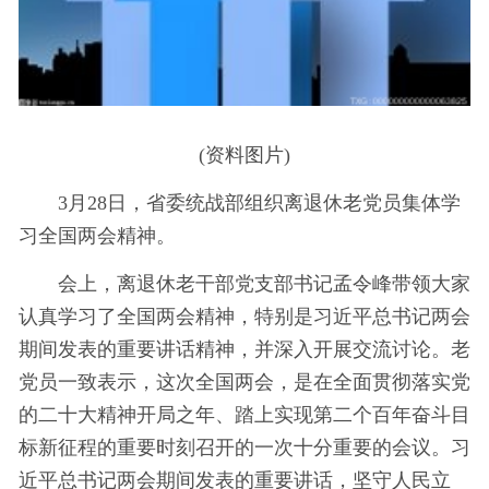
(资料图片)
3月28日，省委统战部组织离退休老党员集体学
习
全国两会
精神
。
会上，离退休老干部党支部书记孟令峰带领大家
认真学
习
了全国两会
精神
，特别是
习
近平
总书记
两会
期间发表的重要讲话
精神
，并深入开展交流讨论。老
党员一致表示，这次全国两会，是在全面
贯彻
落实
党
的
二十大
精神
开局之年、踏上实现第二个
百年
奋斗目
标新征程的重要时刻召开的一次十分重要的会议。
习
近平
总书记
两会期间发表的重要讲话，坚守人民立