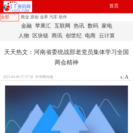
首页
全部
商业
原创
业界
汽车
软件
金融
苹果汇
互联网
热讯
数码
家电
人物
区块链
商讯
创世纪
电商
云计算
天天热文：河南省委统战部老党员集体学习全国
两会精神
A
2023-04-06 17:37:39
中华网河南
A
|