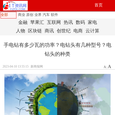
首页
全部
商业
原创
业界
汽车
软件
金融
苹果汇
互联网
热讯
数码
家电
人物
区块链
商讯
创世纪
电商
云计算
手电钻有多少瓦的功率？电钻头有几种型号？电
钻头的种类
A
2023-04-10 13:55:15
新商报网
A
|