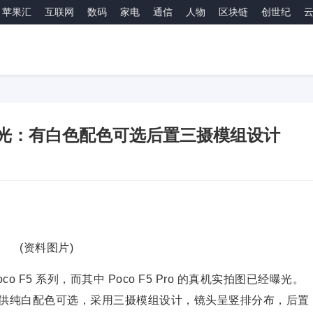
苹果汇
互联网
数码
家电
通信
人物
区块链
创世纪
图片曝光：有白色配色可选后置三摄模组设计
(资料图片)
co F5 系列，而其中 Poco F5 Pro 的真机实拍图已经曝光。
 Pro 将提供纯白配色可选，采用三摄模组设计，镜头呈竖排分布，后置