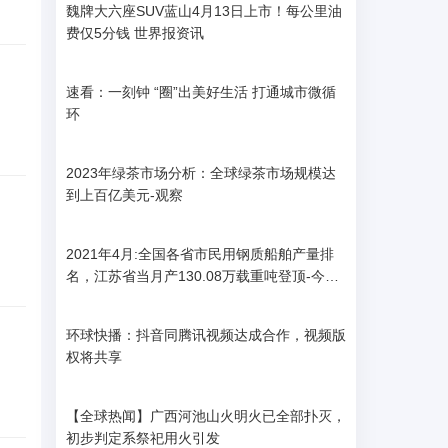
魏牌大六座SUV蓝山4月13日上市！每公里油
费仅5分钱 世界报资讯
速看：一刻钟 “圈”出美好生活 打通城市微循
环
2023年绿茶市场分析：全球绿茶市场规模达
到上百亿美元-观察
2021年4月:全国各省市民用钢质船舶产量排
名，江苏省当月产130.08万载重吨登顶-今日
报
环球快播：抖音同腾讯视频达成合作，视频版
权将共享
【全球热闻】广西河池山火明火已全部扑灭，
初步判定系祭祀用火引发