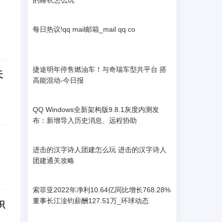
的睡衣怎么玩
每日热议!qq mail邮箱_mail qq co
捷途明年停售燃油车！与奇瑞车型共平台 搭
天
高能混动-今日报
QQ Windows全新架构版9.8.1灰度内测发
布：新增导入历史消息、远程协助
进击的汉字诗人团建怎么玩 进击的汉字诗人
团建通关攻略
索菲亚2022年净利10.64亿同比增长768.28%
董事长江淦钧薪酬127.51万_环球动态
识