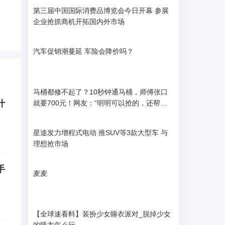
第三届中国国际消费品博览会今日开幕 参展
企业抢抓商机开拓国内外市场
汽车促销潮蔓延 车险会降价吗？
马桶都修不起了？10秒钟通马桶，师傅张口
什
就要700元！网友：“明明可以抢的，还帮我
疏通了下马桶”
星途发力增程式电动 推SUV等3款大型车 与
理想抢市场
手
麦麦
【全球速看料】装扮少女睡衣派对_脱掉少女