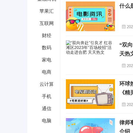
什么
苹果汇
互联网
202
财经
“双向
数码
天热
家电
202
电商
环球
云计算
《精
手机
202
通信
电脑
律师
介绍