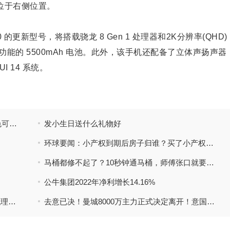
灯位于右侧位置。
 K60 的更新型号，将搭载骁龙 8 Gen 1 处理器和2K分辨率(QHD)
线充电功能的 5500mAh 电池。此外，该手机还配备了立体声扬声器
I 14 系统。
智能手机
小米Poco F5 Pro真机图片曝光：有白色配色可选后置三摄模组设计
发小生日送什么礼物好
环球要闻：小产权到期后房子归谁？买了小产权拆迁了赔给谁？
马桶都修不起了？10秒钟通马桶，师傅张口就要700元！网友：“明明可以抢的，还帮我疏通了下马桶”
公牛集团2022年净利增长14.16%
“枪支暴力已成为极右势力针对美国民众的代理人战争”
去意已决！曼城8000万主力正式决定离开！意国脚和阿森纳飞翼来投