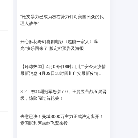
“枪支暴力已成为极右势力针对美国民众的代
理人战争”
开心麻花奇幻喜剧电影《超能一家人》曝
光“快乐回来了”版定档预告及海报
【环球热闻】4月09日18时四川广安今天疫情
最新消息 4月09日18时四川广安最新疫情情
况
3-2！被非洲冠军怒轰7-0，王曼昱苦战五局晋
级，惊险闯过首轮关！
去意已决！曼城8000万主力正式决定离开！
意国脚和阿森纳飞翼来投