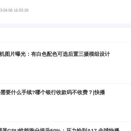
3-04-06 16:03:29
Pro真机图片曝光：有白色配色可选后置三摄模组设计
需要什么手续?哪个银行收款码不收费？|快播
处理器GPU性能跑分提升50%：压力给到A17 全球快播