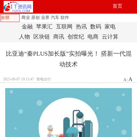
首页
全部
商业
原创
业界
汽车
软件
金融
苹果汇
互联网
热讯
数码
家电
人物
区块链
商讯
创世纪
电商
云计算
比亚迪“秦PLUS加长版”实拍曝光！ 搭新一代混
动技术
A
2023-09-07 19:13:47
智电出行
A
|