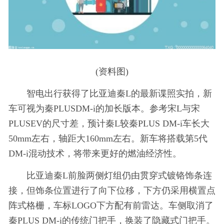
(资料图)
智电出行获得了
比亚迪
秦
L的最新谍照实拍，新
车可视为
秦PLUS
DM-i的加长版本。参考
宋L
与宋
PLUS
EV
的尺寸差，预计秦L较秦PLUS DM-i车长大
50mm左右，轴距大160mm左右。新车将搭载第5代
DM-i混动技术，将带来更好的燃油经济性。
比亚迪秦
L前脸两侧灯组仍由贯穿式镀铬饰条连
接，但饰条位置进行了向下位移，下方仍采用横置点
阵式格栅，车标LOGO下方配有前雷达。车侧取消了
秦PLUS DM-i的传统门把手，换装了隐藏式门把手。