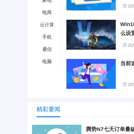
家电
202
电商
Wi
云计算
么设
手机
202
通信
电脑
当前
202
精彩要闻
腾势N7七天订单量