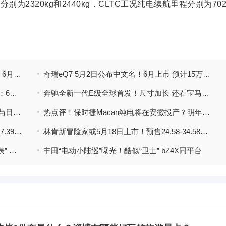
分别为2320kg和2440kg，CLTC工况纯电续航里程分别为70
腾势N7七天订单量破万！同级唯一双枪快充 6月上市
奇瑞eQ7 5月2日公布中文名！6月上市 预计15万起售
本田新英仕派尺寸加长！百公里1升油 4S店：6月上市 焦点速讯
奔驰全新一代E级全球首发！尺寸加长 还看宝马5系？
快看点丨吴越：启辰以客户需求为先，品质与日产标准一致
热点评！保时捷Macan纯电将在安徽投产？明年发布 PK蔚来ES6
奇瑞全新一代瑞虎3x配置曝光！预计售5.99-7.39万-天天新动态
林肯新冒险家或5月18日上市！预售24.58-34.58万元_世界观焦点
每日短讯：宝骏悦也6月上市！配车载“电子表” 预计9万起售
丰田“电动小陆巡”曝光！酷似“卫士” bZ4X同平台