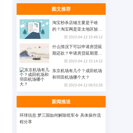
图文推荐
淘宝秒杀店铺主要是干啥
的？淘宝网是亚太地区较大
的网络零售吗？_全球播报
2023-04-12 15:49:12
什么情况下可以申请房贷延
期还款？申请房贷延期需要
什么资料？-环球最资讯
2023-04-12 15:14:22
东京机场有几个？成田机场
和羽田机场哪个大？
2023-04-12 09:53:28
新闻推送
环球信息:梦三国如何解除统军令 具体操作流
程分享