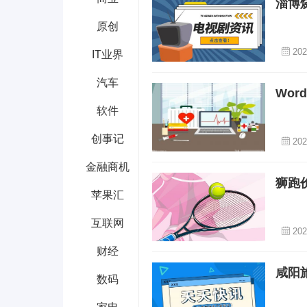
淄博
原创
202
IT业界
汽车
Wo
软件
创事记
202
金融商机
狮跑
苹果汇
互联网
202
财经
咸阳
数码