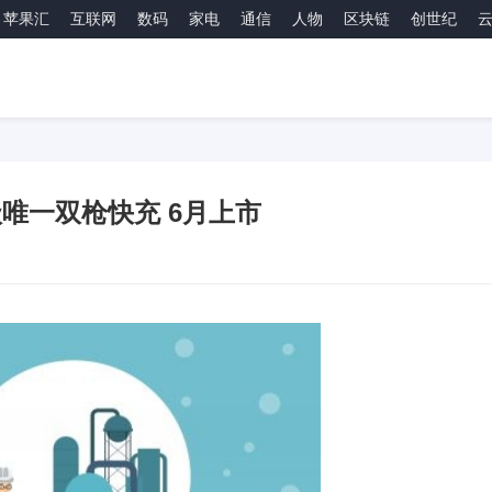
苹果汇
互联网
数码
家电
通信
人物
区块链
创世纪
唯一双枪快充 6月上市