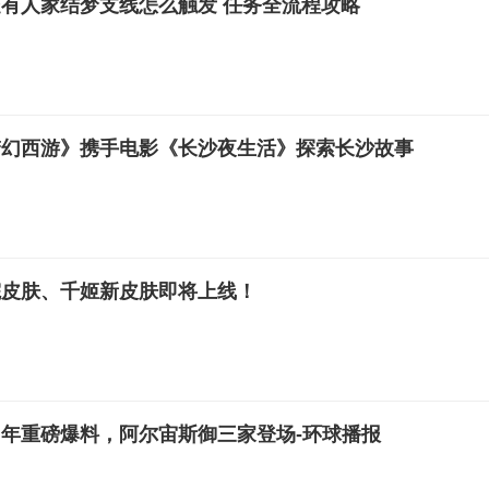
有人家结梦支线怎么触发 任务全流程攻略
梦幻西游》携手电影《长沙夜生活》探索长沙故事
院皮肤、千姬新皮肤即将上线！
年重磅爆料，阿尔宙斯御三家登场-环球播报