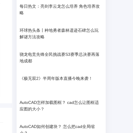
2
每日热文：亮剑李云龙怎么培养 角色培养攻
略
环球热头条丨种地勇者森林遗迹石碑怎么玩
解谜方法攻略
骁龙电竞先锋全民挑战赛S3赛季总决赛再落
地成都
《极无双2》半周年版本直播今晚来袭！
AutoCAD怎样加载图框？ cad怎么让图框适
应图的大小？
AutoCAD如何创建块？ 怎么把cad全局缩