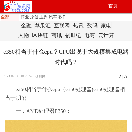
首页
全部
商业
原创
业界
汽车
软件
金融
苹果汇
互联网
热讯
数码
家电
人物
区块链
商讯
创世纪
电商
云计算
e350相当于什么cpu？CPU出现于大规模集成电路
时代吗？
A
2023-04-06 10:26:54
创视网
A
|
e350相当于什么cpu（e350处理器(e350处理器相
当于i几)）
一．AMD处理器E350：