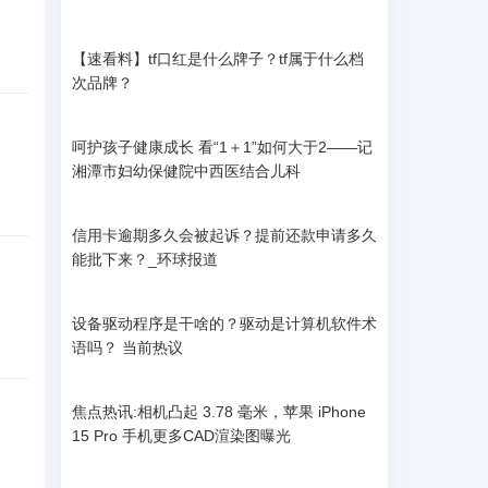
【速看料】tf口红是什么牌子？tf属于什么档
次品牌？
呵护孩子健康成长 看“1＋1”如何大于2——记
湘潭市妇幼保健院中西医结合儿科
信用卡逾期多久会被起诉？提前还款申请多久
能批下来？_环球报道
设备驱动程序是干啥的？驱动是计算机软件术
语吗？ 当前热议
焦点热讯:相机凸起 3.78 毫米，苹果 iPhone
15 Pro 手机更多CAD渲染图曝光