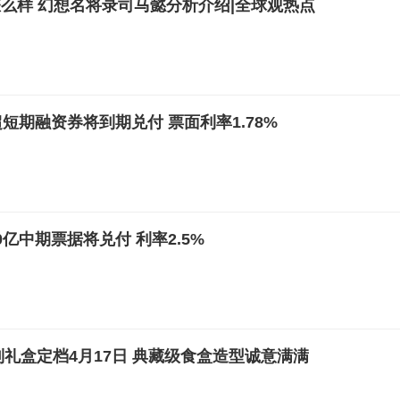
么样 幻想名将录司马懿分析介绍|全球观热点
短期融资券将到期兑付 票面利率1.78%
亿中期票据将兑付 利率2.5%
神定制礼盒定档4月17日 典藏级食盒造型诚意满满