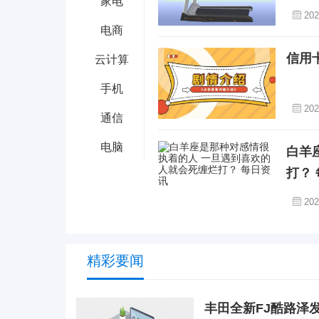
家电
202
电商
信用
云计算
手机
202
通信
电脑
白羊
打？
202
精彩要闻
丰田全新FJ酷路泽发