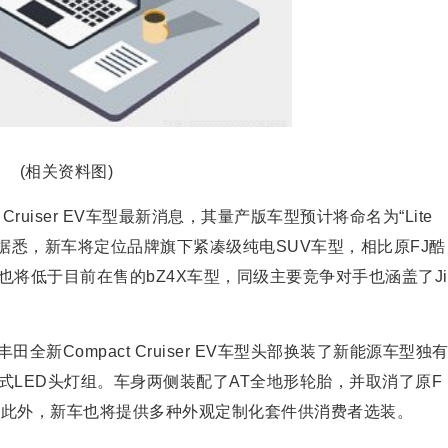
(相关资料图)
uiser EV
车型
最新消息，其量产版车型预计将命名为“Lite
车型。据悉，新车将定位品牌旗下紧凑级纯电
SUV车型
，相比原FJ酷
将低于目前在售的bZ4X车型，同级主要竞争对手也涵盖了Ji
新Compact Cruiser EV车型头部换装了新能源车型独
LED头灯组。车身两侧装配了AT全地形轮胎，并取消了原F
计。此外，新车也将提供多种外观定制化套件供消费者选装。