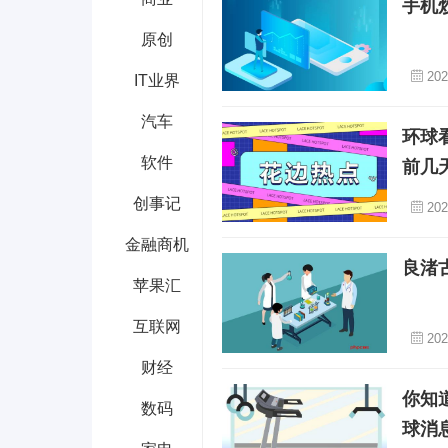
手机
原创
202
IT业界
汽车
环球
软件
前几
创事记
202
金融商机
良渚
苹果汇
互联网
202
财经
你知
数码
球消