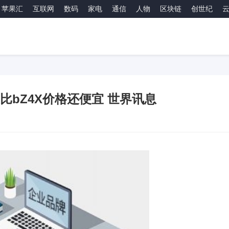
苹果汇
互联网
数码
家电
通信
人物
区块链
创世纪
比bZ4X价格还便宜 世界讯息