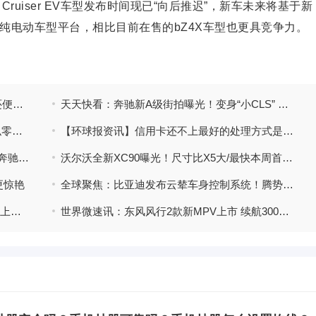
Cruiser EV车型发布时间现已“向后推迟”，新车未来将基于新
纯电动车型平台，相比目前在售的bZ4X车型也更具竞争力。
丰田全新FJ酷路泽发布推迟！比bZ4X价格还便宜 世界讯息
天天快看：奔驰新A级街拍曝光！变身“小CLS” 预计5月上市
全球焦点！华为问界M9最新谍照！大灯酷似零跑S01 配激光雷达
【环球报资讯】信用卡还不上最好的处理方式是什么？信用卡没还会被起诉吗？
天天即时看！路虎全新揽胜纯电版曝光！比奔驰EQS价格还贵
沃尔沃全新XC90曝光！尺寸比X5大/最快本周首发-全球独家
更惊艳
全球聚焦：比亚迪发布云辇车身控制系统！腾势N7、仰望U8首搭
【环球热闻】哈弗4S店：枭龙MAX 4月25日上市！预计卖17.5-18.5万
世界微速讯：东风风行2款新MPV上市 续航300公里 13.99万起售