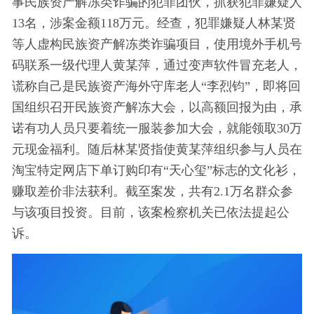
事民族资产解冻类诈骗的犯罪团伙，抓获犯罪嫌疑人
13名，涉案金额118万元。经查，犯罪嫌疑人林某贤
等人虚构民族资产解冻类诈骗项目，使用境外手机号
码联系一级代理人黄某萍，通过变声软件冒充老人，
谎称自己是民族资产海外守库老人“李烈钧”，即将回
国组织召开民族资产解冻大会，以高额回报为由，承
诺有功人员只要着统一服装参加大会，就能领取30万
元现金福利。随后林某贤指使黄某萍组织参与人员在
淘宝特定网店下单订购印有“天心玺”标志的文化衫，
赚取差价非法获利。截至案发，共有2.1万名群众参
与该项目投资。目前，该案检察机关已依法提起公
诉。