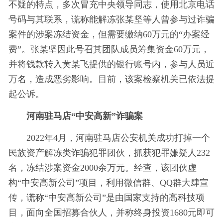
不疑的特点，多次冒充中央领导同志，使用北京电话
号码与其联系，谎称能解冻张某坚等人曾参与过诈骗
案件的涉案冻结资金，但需要缴纳60万元的“办案经
费”。张某坚因此号召其团队成员筹集资金60万元，
并将钱款转入黄某飞提供的银行账号内，参与人员近
万名，造成恶劣影响。目前，该案检察机关已依法提
起公诉。
河南驻马店“中安高新”诈骗案
2022年4月，河南驻马店公安机关成功打掉一个
民族资产解冻类诈骗犯罪团伙，抓获犯罪嫌疑人232
名，冻结涉案资金2000余万元。经查，该团伙虚
构“中安高新公司”项目，利用微信群、QQ群大肆宣
传，谎称“中安高新公司”是由国家支持的高科技项
目，面向全国招募合伙人，并称终身投资1680元即可