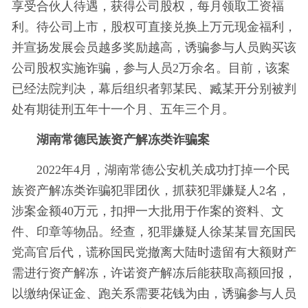
享受合伙人待遇，获得公司股权，每月领取工资福
利。待公司上市，股权可直接兑换上万元现金福利，
并宣扬发展会员越多奖励越高，诱骗参与人员购买该
公司股权实施诈骗，参与人员2万余名。目前，该案
已经法院判决，幕后组织者郭某民、臧某开分别被判
处有期徒刑五年十一个月、五年三个月。
湖南常德民族资产解冻类诈骗案
2022年4月，湖南常德公安机关成功打掉一个民
族资产解冻类诈骗犯罪团伙，抓获犯罪嫌疑人2名，
涉案金额40万元，扣押一大批用于作案的资料、文
件、印章等物品。经查，犯罪嫌疑人徐某某冒充国民
党高官后代，谎称国民党撤离大陆时遗留有大额财产
需进行资产解冻，许诺资产解冻后能获取高额回报，
以缴纳保证金、跑关系需要花钱为由，诱骗参与人员